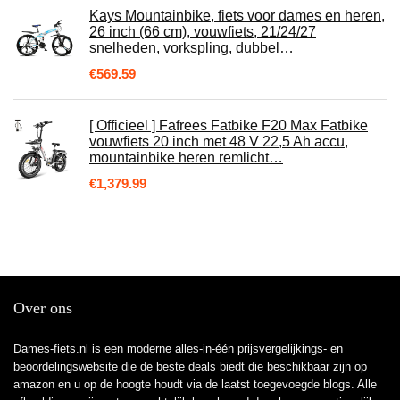
Kays Mountainbike, fiets voor dames en heren,
26 inch (66 cm), vouwfiets, 21/24/27
snelheden, vorkspling, dubbel…
€
569.59
[ Officieel ] Fafrees Fatbike F20 Max Fatbike
vouwfiets 20 inch met 48 V 22,5 Ah accu,
mountainbike heren remlicht…
€
1,379.99
Over ons
Dames-fiets.nl is een moderne alles-in-één prijsvergelijkings- en
beoordelingswebsite die de beste deals biedt die beschikbaar zijn op
amazon en u op de hoogte houdt via de laatst toegevoegde blogs. Alle