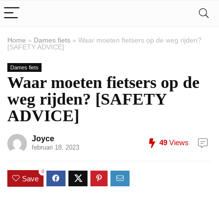
Home
»
Dames fiets
»
Waar moeten fietsers op de weg rijden?
[SAFETY ADVICE]
Dames fiets
Waar moeten fietsers op de
weg rijden? [SAFETY
ADVICE]
Joyce
49
Views
februari 18, 2023
0
Save