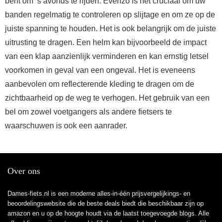
bent om ’s avonds te rijden. Evenzo is het cruciaal om uw
banden regelmatig te controleren op slijtage en om ze op de
juiste spanning te houden. Het is ook belangrijk om de juiste
uitrusting te dragen. Een helm kan bijvoorbeeld de impact
van een klap aanzienlijk verminderen en kan ernstig letsel
voorkomen in geval van een ongeval. Het is eveneens
aanbevolen om reflecterende kleding te dragen om de
zichtbaarheid op de weg te verhogen. Het gebruik van een
bel om zowel voetgangers als andere fietsers te
waarschuwen is ook een aanrader.
Over ons
Dames-fiets.nl is een moderne alles-in-één prijsvergelijkings- en
beoordelingswebsite die de beste deals biedt die beschikbaar zijn op
amazon en u op de hoogte houdt via de laatst toegevoegde blogs. Alle