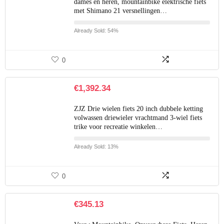
dames en heren, mountainbike elektrische fiets
met Shimano 21 versnellingen…
Already Sold: 54%
0
€
1,392.34
ZJZ Drie wielen fiets 20 inch dubbele ketting
volwassen driewieler vrachtmand 3-wiel fiets
trike voor recreatie winkelen…
Already Sold: 13%
0
€
345.13