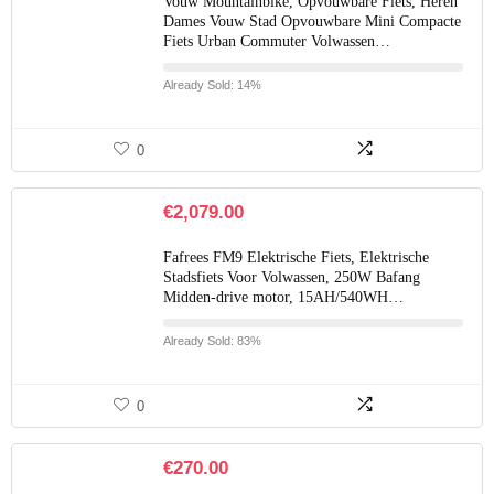
Vouw Mountainbike, Opvouwbare Fiets, Heren
Dames Vouw Stad Opvouwbare Mini Compacte
Fiets Urban Commuter Volwassen…
Already Sold: 14%
0
€
2,079.00
Fafrees FM9 Elektrische Fiets, Elektrische
Stadsfiets Voor Volwassen, 250W Bafang
Midden-drive motor, 15AH/540WH…
Already Sold: 83%
0
€
270.00