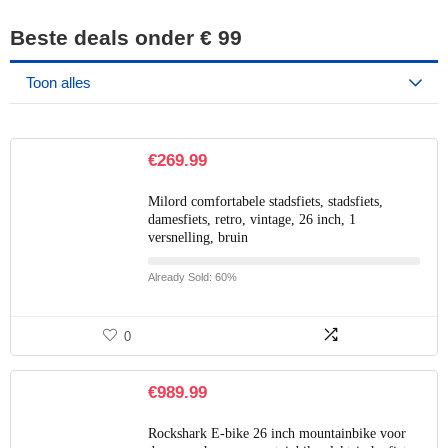
Beste deals onder € 99
Toon alles
€
269.99
Milord comfortabele stadsfiets, stadsfiets,
damesfiets, retro, vintage, 26 inch, 1
versnelling, bruin
Already Sold: 60%
0
€
989.99
Rockshark E-bike 26 inch mountainbike voor