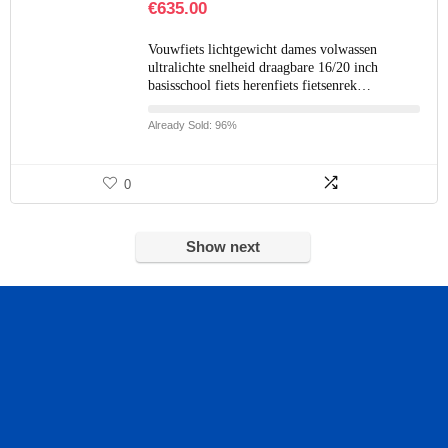
€
635.00
Vouwfiets lichtgewicht dames volwassen
ultralichte snelheid draagbare 16/20 inch
basisschool fiets herenfiets fietsenrek…
Already Sold: 96%
0
Show next