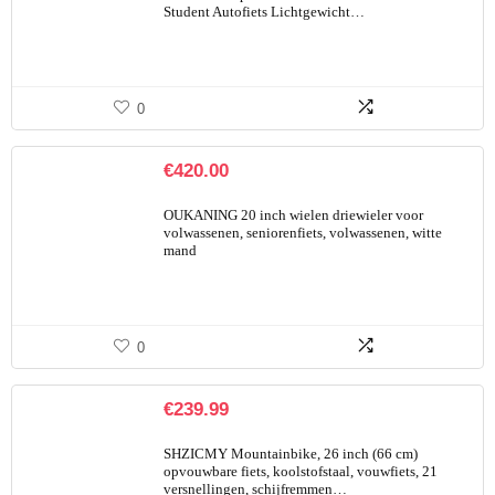
Student Autofiets Lichtgewicht…
0
€
420.00
OUKANING 20 inch wielen driewieler voor
volwassenen, seniorenfiets, volwassenen, witte
mand
0
€
239.99
SHZICMY Mountainbike, 26 inch (66 cm)
opvouwbare fiets, koolstofstaal, vouwfiets, 21
versnellingen, schijfremmen…