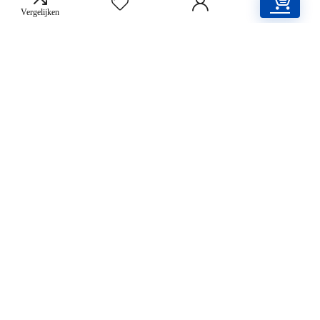
€
329.99
Vergelijken
Licorne Bike Stella Premium City Bike in 24,26
en 28 inch: een fiets voor meisjes, jongens,
dames en heren, met 21…
€
259.99
Milord comfortabele stadsfiets, stadsfiets,
damesfiets, retro, vintage, 26 inch, 1
versnelling, bruin
€
269.99
Fischer Terra 5.0i Elektrische fiets voor dames
en heren, RH 44 cm, middenmotor 50 Nm, 36
V accu in frame, mat zwart, 27…
€
1,799.00