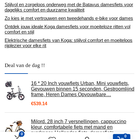
Stijlvol en zorgeloos onderweg met de Batavus damesfiets voor
dagelijks comfort en duurzame kwaliteit
Zo kies je met vertrouwen een tweedehands e-bike voor dames
Ontdek jouw ideale Koga damesfiets voor moeiteloze ritten vol
comfort en stijl
Elektrische damesfiets van Koga: stijlvol comfort en moeiteloos
rijplezier voor elke rit
Deal van de dag !!
16 * 20 Inch vouwfiets Urban, Mini vouwfiets,
Gevouwen binnen 15 seconden, Gestroomlijnd
frame, Heren Dames Opvouwbare…
€
539.14
Milord. 28 inch 7 versnellingen, cappuccino
kleur, comfortabele fiets met mand en
rugdrager, Hollandse fiets, damesfiets…
0
0