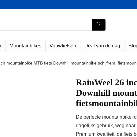
n
Mountainbikes
Vouwfietsen
Deal van de dag
Blo
ch mountainbike MTB fiets Downhill mountainbike schijfrem, fietsmou
RainWeel 26 in
Downhill mounta
fietsmountainbi
De perfecte mountainbike: de
dagelijks gebruik, weg naar 
Premium kwaliteit: de fiets