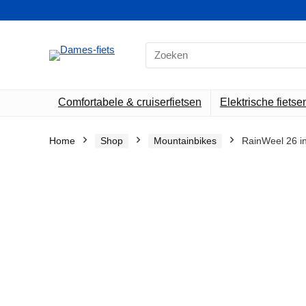
Search
for:
Comfortabele & cruiserfietsen
Elektrische fietse
Home
Shop
Mountainbikes
RainWeel 26 in