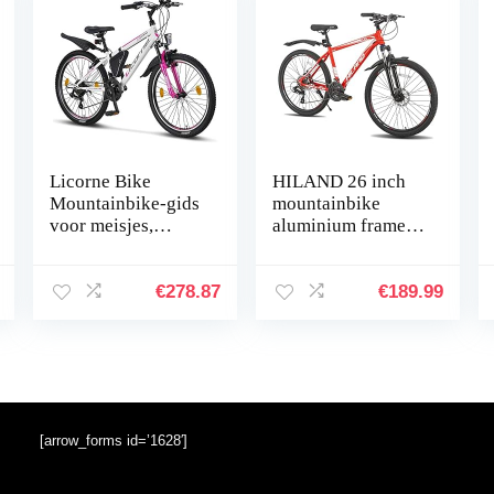
Licorne Bike
HILAND 26 inch
Mountainbike-gids
mountainbike
voor meisjes,
aluminium frame
jongens, dames en
met Shimano 24
heren, Shimano
versnellingen,
schakeling met 21
Shimano schijfrem
€
278.87
€
189.99
versnellingen
met spatbord, MTB,
fiets…
[arrow_forms id=’1628′]