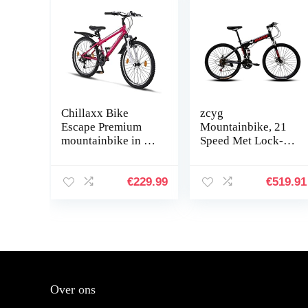
Chillaxx Bike
zcyg
Escape Premium
Mountainbike, 21
mountainbike in 24
Speed Met Lock-
en 26 inch fiets
Out Suspension
voor meisjes,
Vork, 24/26 Inch
jongens, heren en
Wielen
€
229.99
€
519.91
dames, 21
Mountainbike Voor
versnellingen
Vrouwen Womens
Bike Heren…
Over ons