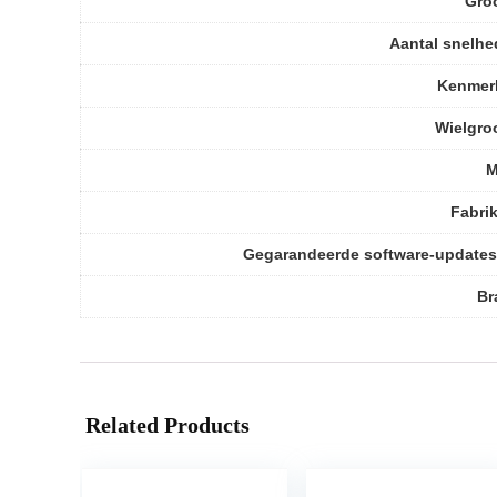
Gro
Aantal snelh
Kenmer
Wielgro
M
Fabri
Gegarandeerde software-updates
Br
Related Products