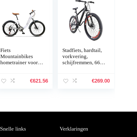
Fiets
Stadfiets, hardtail,
Mountainbikes
vorkvering,
hometrainer voor
schijfremmen, 66
thuisfiets
inch, 21 inch,
Mannelijke en
aluminiumlegering,
vrouwelijke fietsen
stadsfiets, dames,
€
621.56
€
269.00
Nieuwe dames fiets
fiets, geschikt…
Aluminium Frame
24…
Snelle links
Verklaringen