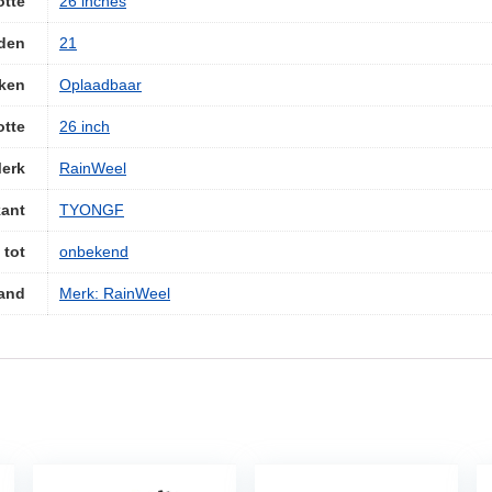
otte
‎26 inches
eden
‎21
ken
‎Oplaadbaar
otte
‎26 inch
erk
‎RainWeel
kant
‎TYONGF
 tot
‎onbekend
and
Merk: RainWeel