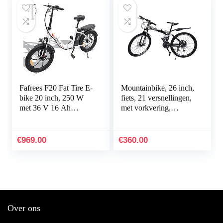
Fafrees F20 Fat Tire E-
Mountainbike, 26 inch,
bike 20 inch, 250 W
fiets, 21 versnellingen,
met 36 V 16 Ah
met vorkvering,
wisselaccu,
crossbike, fiets,
opvouwbare City E-
trekkingfiets, MTB,
bike 25 km/u,
heren voor dames…
€
969.00
€
360.00
mountainbike met…
Over ons