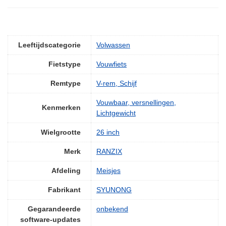
Leeftijdscategorie
‎Volwassen
Fietstype
‎Vouwfiets
Remtype
‎V-rem, Schijf
‎Vouwbaar, versnellingen,
Kenmerken
Lichtgewicht
Wielgrootte
‎26 inch
Merk
‎RANZIX
Afdeling
‎Meisjes
Fabrikant
‎SYUNONG
Gegarandeerde
‎onbekend
software-updates