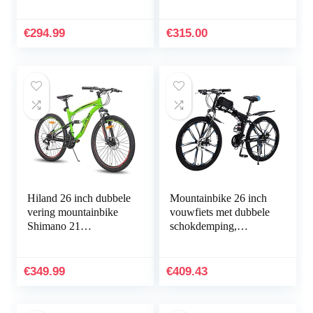
aluminium, fiets voor
jongens, meisjes, heren
en dames, 21
€
294.99
€
315.00
versnellingen…
Hiland 26 inch dubbele
Mountainbike 26 inch
vering mountainbike
vouwfiets met dubbele
Shimano 21
schokdemping,
versnellingen fully
koolstofvezel frame
MTB fiets voor heren
met fietstas – schijfrem
en dames 18 inch…
fietsen, volledig…
€
349.99
€
409.43