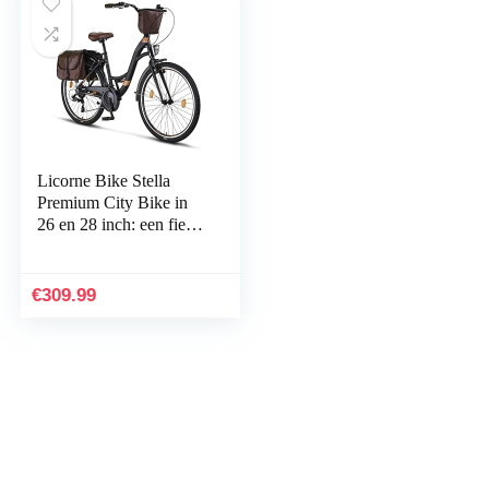
Licorne Bike Stella
Premium City Bike in
26 en 28 inch: een fiets
voor meisjes, jongens,
dames en heren, met
21…
€
309.99