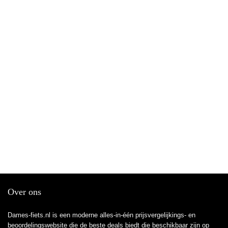
Over ons
Dames-fiets.nl is een moderne alles-in-één prijsvergelijkings- en
beoordelingswebsite die de beste deals biedt die beschikbaar zijn op