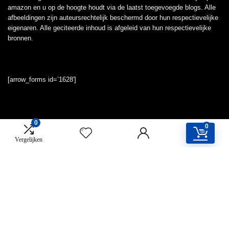
amazon en u op de hoogte houdt via de laatst toegevoegde blogs. Alle
afbeeldingen zijn auteursrechtelijk beschermd door hun respectievelijke
eigenaren. Alle geciteerde inhoud is afgeleid van hun respectievelijke
bronnen.
[arrow_forms id=’1628′]
0
0
Snelle links
Vergelijken
Home
Overzicht
Alles winkelen
Blogs
Onze webshops