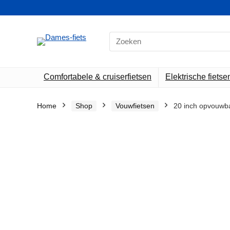
Search
for:
Comfortabele & cruiserfietsen
Elektrische fietse
Home
Shop
Vouwfietsen
20 inch opvouwb