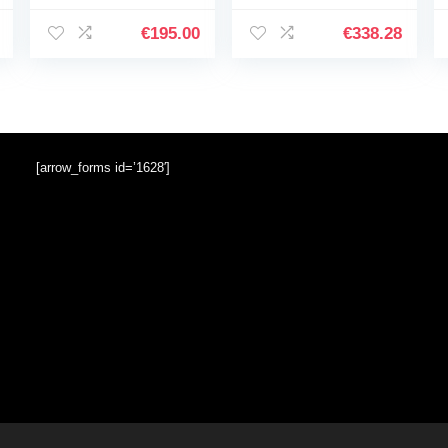
versnellingen,
Inch Volwassen
draagbare fiets,
Opvouwbaar Licht
€
195.00
€
338.28
cruiser voor heren,
Mountain
jongens…
Mountain…
[arrow_forms id=’1628′]