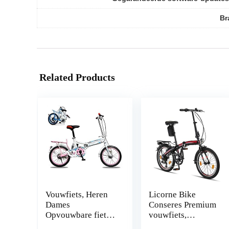
Br
Related Products
Vouwfiets, Heren
Licorne Bike
Dames
Conseres Premium
Opvouwbare fiets,
vouwfiets,
Gevouwen binnen
vouwfiets in 20