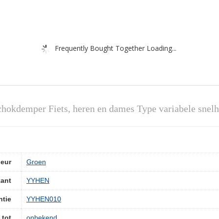
Frequently Bought Together Loading...
chokdemper Fiets, heren en dames Type variabele sne
leur
‎Groen
kant
‎YYHEN
ntie
‎YYHEN010
 tot
‎onbekend