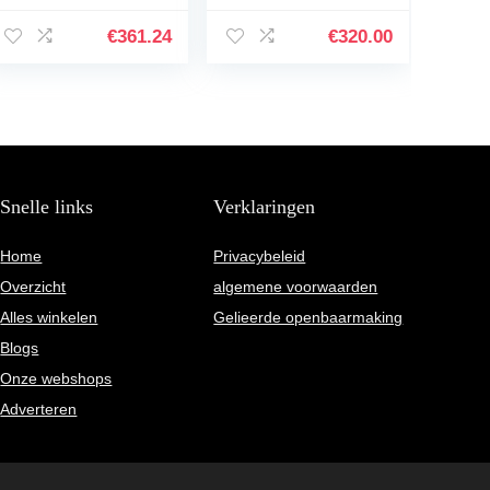
Ultralichte
versnellingen
Stadsfiets Kleine
dames jongens
€
361.24
€
320.00
Student Mannelijke
camping
Fiets Dames…
vouwfiets…
Snelle links
Verklaringen
Home
Privacybeleid
Overzicht
algemene voorwaarden
Alles winkelen
Gelieerde openbaarmaking
Blogs
Onze webshops
Adverteren