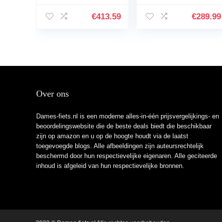
15 seconden,
inch, fiets voor
Gestroomlijnd
heren, jongens,
€
413.59
€
289.99
frame, 16 inch City
meisjes en dames,
vouwfiets, voor…
6…
Over ons
Dames-fiets.nl is een moderne alles-in-één prijsvergelijkings- en
beoordelingswebsite die de beste deals biedt die beschikbaar
zijn op amazon en u op de hoogte houdt via de laatst
toegevoegde blogs. Alle afbeeldingen zijn auteursrechtelijk
beschermd door hun respectievelijke eigenaren. Alle geciteerde
inhoud is afgeleid van hun respectievelijke bronnen.