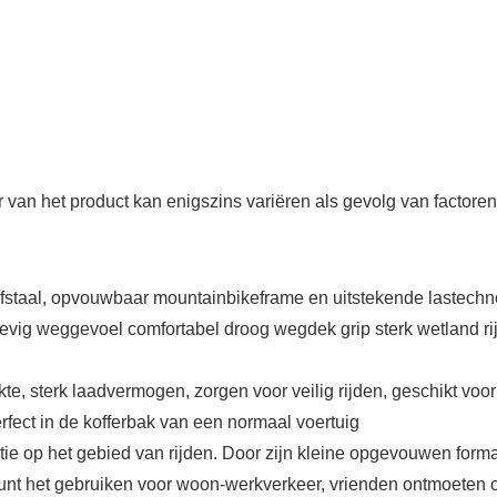
an het product kan enigszins variëren als gevolg van factoren z
aal, opvouwbaar mountainbikeframe en uitstekende lastechnolo
weggevoel comfortabel droog wegdek grip sterk wetland rijden
terk laadvermogen, zorgen voor veilig rijden, geschikt voor
ct in de kofferbak van een normaal voertuig
p het gebied van rijden. Door zijn kleine opgevouwen formaat 
kunt het gebruiken voor woon-werkverkeer, vrienden ontmoeten o