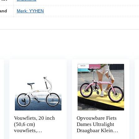
and
Merk: YYHEN
Vouwfiets, 20 inch
Opvouwbare Fiets
(50,6 cm)
Dames Ultralight
vouwfiets,
Draagbaar Klein
vouwfiets, 7
Werk Shift Fiets 20