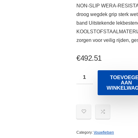
NON-SLIP WERA-RESISTANT 
droog wegdek grip sterk wetl
band Uitstekende lekbesten
KOOLSTOFSTAALMATERIAAL: 
zorgen voor veilig rijden, g
€
492.51
TOEVOEG
AAN
WINKELWA
Category:
Vouwfietsen