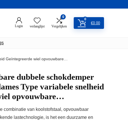
0
0
€
0.00
Login
verlanglijst
Vergelijken
gs
heid Geïntegreerde wiel opvouwbare…
bare dubbele schokdemper
 dames Type variabele snelheid
wiel opvouwbare…
combinatie van koolstofstaal, opvouwbaar
ekende lastechnologie, is het een duurzame en