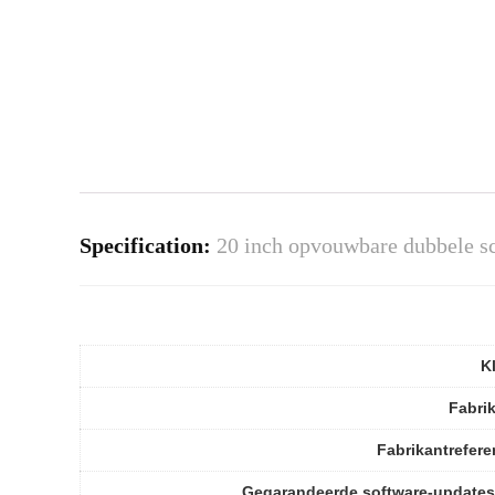
Specification:
20 inch opvouwbare dubbele s
K
Fabri
Fabrikantrefere
Gegarandeerde software-updates