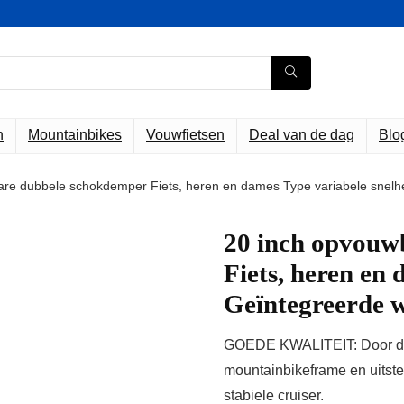
n
Mountainbikes
Vouwfietsen
Deal van de dag
Blo
are dubbele schokdemper Fiets, heren en dames Type variabele snel
20 inch opvouw
Fiets, heren en
Geïntegreerde 
GOEDE KWALITEIT: Door de 
mountainbikeframe en uitst
stabiele cruiser.