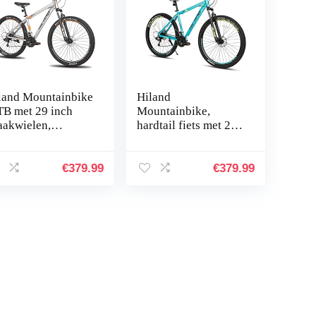
land Mountainbike
Hiland
B met 29 inch
Mountainbike,
aakwielen,
hardtail fiets met 29
uminium frame, 21
inch spaakwielen,
rsnellingen,
482 mm, aluminium
hijfrem, verende
frame, 21
€
379.99
€
379.99
orvork, zwart…
versnellingen,
schakeling…