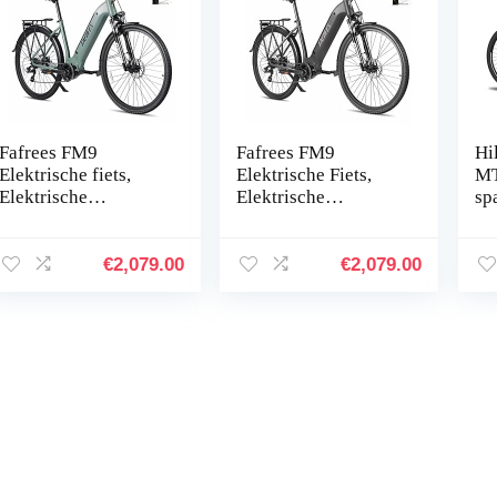
Fafrees FM9
Fafrees FM9
Hi
Elektrische fiets,
Elektrische Fiets,
MT
Elektrische
Elektrische
sp
Stadsfiets Voor
Stadsfiets Voor
al
Volwassen, 250W
Volwassen, 250W
ve
Bafang Midden-
Bafang Midden-
sc
€
2,079.00
€
2,079.00
drive motor, 15AH /
drive motor,
vo
540WH…
15AH/540WH…