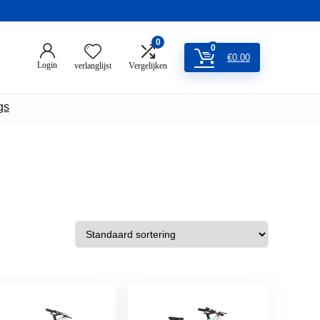
0
0
€
0.00
Login
verlanglijst
Vergelijken
gs