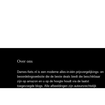
Over ons
Dames-fiets.nl is een moderne alles-in-één prijsvergelijkings- en
beoordelingswebsite die de beste deals biedt die beschikbaar
zijn op amazon en u op de hoogte houdt via de laatst
toegevoegde blogs. Alle afbeeldingen zijn auteursrechtelijk
beschermd door hun respectievelijke eigenaren. Alle geciteerde
inhoud is afgeleid van hun respectievelijke bronnen.