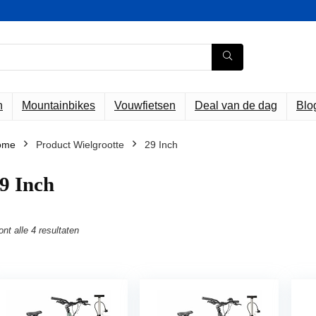
n
Mountainbikes
Vouwfietsen
Deal van de dag
Blo
ome
Product Wielgrootte
‎29 Inch
29 Inch
ont alle 4 resultaten