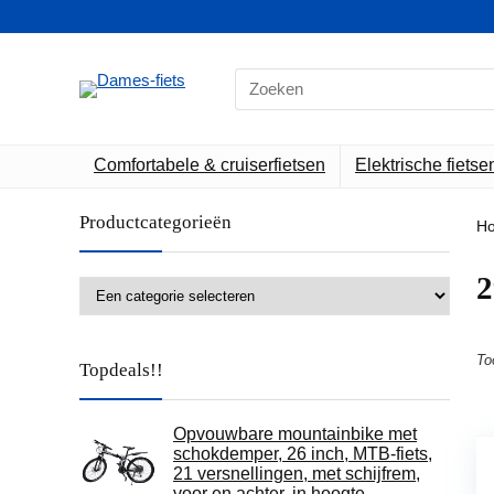
Search
for:
Comfortabele & cruiserfietsen
Elektrische fietse
Productcategorieën
H
‎
To
Topdeals!!
Opvouwbare mountainbike met
schokdemper, 26 inch, MTB-fiets,
21 versnellingen, met schijfrem,
voor en achter, in hoogte…