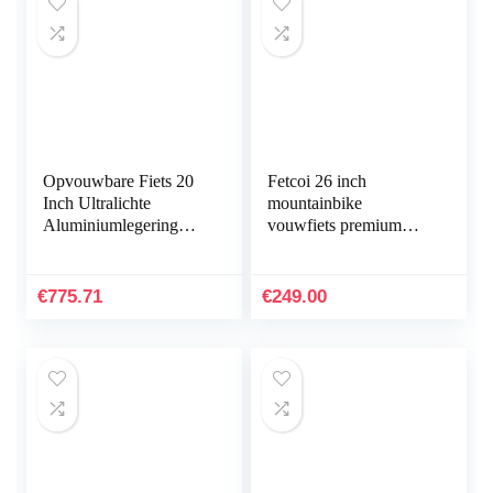
Opvouwbare Fiets 20
Fetcoi 26 inch
Inch Ultralichte
mountainbike
Aluminiumlegering
vouwfiets premium
Variabele Snelheid
mountainbike 21
Dubbele Schijfrem
versnellingen dubbel
Opvouwbare Fiets
schijfremsysteem fiets
€
775.71
€
249.00
Klein En…
voor jongens…