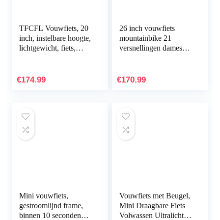
TFCFL Vouwfiets, 20
26 inch vouwfiets
inch, instelbare hoogte,
mountainbike 21
lichtgewicht, fiets,
versnellingen dames
mountainbike, 7
jongens camping
versnellingen,
vouwfiets volwassen
versnellingshendel…
vouwfiets fiets
€
174.99
€
170.99
Mini vouwfiets,
Vouwfiets met Beugel,
gestroomlijnd frame,
Mini Draagbare Fiets
binnen 10 seconden
Volwassen Ultralichte