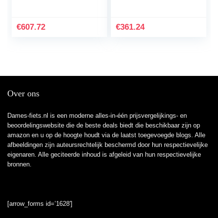
opgevouwen, heren
Stadsfiets Kleine
dames opvouwbare
Student Mannelijke
fiets, 20-inch 6-speed
Fiets Dames…
€
607.72
€
361.24
stad…
Over ons
Dames-fiets.nl is een moderne alles-in-één prijsvergelijkings- en
beoordelingswebsite die de beste deals biedt die beschikbaar zijn op
amazon en u op de hoogte houdt via de laatst toegevoegde blogs. Alle
afbeeldingen zijn auteursrechtelijk beschermd door hun respectievelijke
eigenaren. Alle geciteerde inhoud is afgeleid van hun respectievelijke
bronnen.
[arrow_forms id=’1628′]