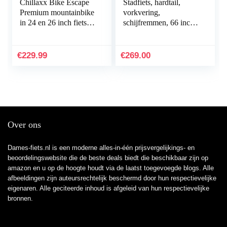
Chillaxx Bike Escape
Stadfiets, hardtail,
Premium mountainbike
vorkvering,
in 24 en 26 inch fiets
schijfremmen, 66 inch,
voor meisjes, jongens,
21 inch,
heren en dames, 21
aluminiumlegering,
versnellingen
stadsfiets, dames, fiets,
€
229.99
€
269.00
geschikt…
Over ons
Dames-fiets.nl is een moderne alles-in-één prijsvergelijkings- en
beoordelingswebsite die de beste deals biedt die beschikbaar zijn op
amazon en u op de hoogte houdt via de laatst toegevoegde blogs. Alle
afbeeldingen zijn auteursrechtelijk beschermd door hun respectievelijke
eigenaren. Alle geciteerde inhoud is afgeleid van hun respectievelijke
bronnen.