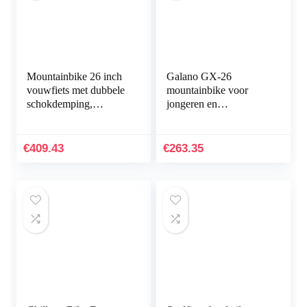
Mountainbike 26 inch
Galano GX-26
vouwfiets met dubbele
mountainbike voor
schokdemping,
jongeren en
koolstofvezel frame
volwassenen vanaf 145
met fietstas – schijfrem
cm, hardtail 26 inch,
fietsen, volledig…
met verende voorvork,
€
409.43
€
263.35
21…