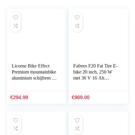
Licorne Bike Effect
Fafrees F20 Fat Tire E-
Premium mountainbike
bike 20 inch, 250 W
aluminium schijfrem /
met 36 V 16 Ah
V-rem fiets voor
wisselaccu,
jongens, meisjes, heren
opvouwbare City E-
en dames, 21…
bike 25 km/u,
€
294.99
€
969.00
mountainbike met…