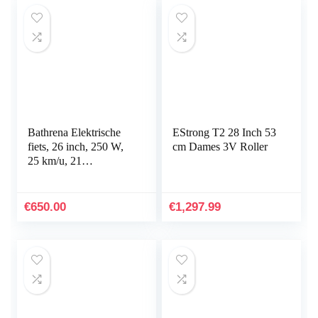
Bathrena Elektrische
EStrong T2 28 Inch 53
fiets, 26 inch, 250 W,
cm Dames 3V Roller
25 km/u, 21
versnellingen,
instelbare hoogte,
draagvermogen 130 kg,
€
650.00
€
1,297.99
voor…