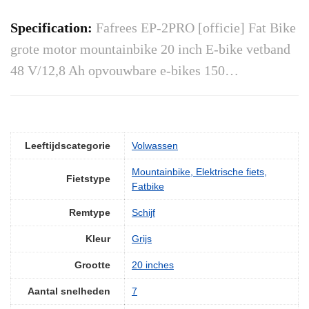
Specification:
Fafrees EP-2PRO [officie] Fat Bike
grote motor mountainbike 20 inch E-bike vetband
48 V/12,8 Ah opvouwbare e-bikes 150…
Leeftijdscategorie
‎Volwassen
‎Mountainbike, Elektrische fiets,
Fietstype
Fatbike
Remtype
‎Schijf
Kleur
‎Grijs
Grootte
‎20 inches
Aantal snelheden
‎7