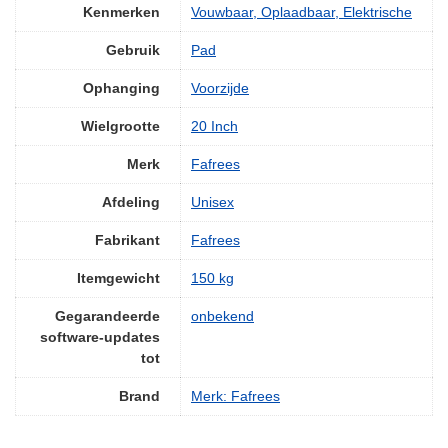
Kenmerken
‎Vouwbaar, Oplaadbaar, Elektrische
Gebruik
‎Pad
Ophanging
‎Voorzijde
Wielgrootte
‎20 Inch
Merk
‎Fafrees
Afdeling
‎Unisex
Fabrikant
‎Fafrees
Itemgewicht
‎150 kg
Gegarandeerde
‎onbekend
software-updates
tot
Brand
Merk: Fafrees