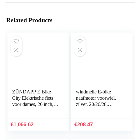
Related Products
ZÜNDAPP E Bike
windmeile E-bike
City Elektrische fiets
naafmotor voorwiel,
voor dames, 26 inch,
zilver, 20/26/28,
voor 140-165 cm, 7
36V/48V, 250W, e-
versnellingen e-bike
bike, elektrische fiets,
voorwiel motor, e…
pedelec
€
1,066.62
€
208.47