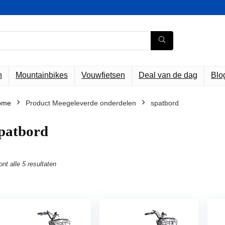
n
Mountainbikes
Vouwfietsen
Deal van de dag
Blo
ome
Product Meegeleverde onderdelen
‎spatbord
spatbord
ont alle 5 resultaten