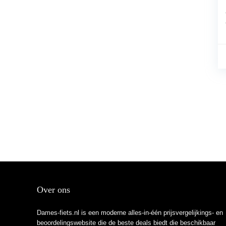
Over ons
Dames-fiets.nl is een moderne alles-in-één prijsvergelijkings- en
beoordelingswebsite die de beste deals biedt die beschikbaar