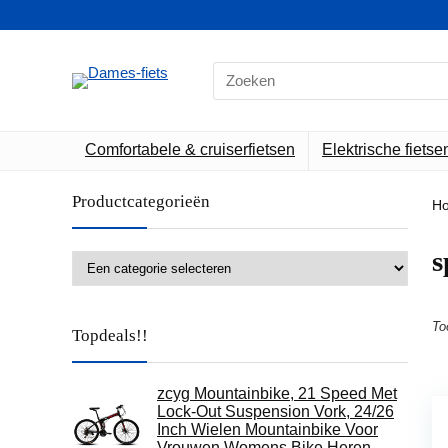
Search
for:
Comfortabele & cruiserfietsen
Elektrische fietse
Productcategorieën
H
‎
To
Topdeals!!
zcyg Mountainbike, 21 Speed Met
Lock-Out Suspension Vork, 24/26
Inch Wielen Mountainbike Voor
Vrouwen Womens Bike Heren…