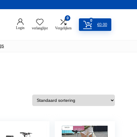
0
0
€
0.00
Login
verlanglijst
Vergelijken
gs