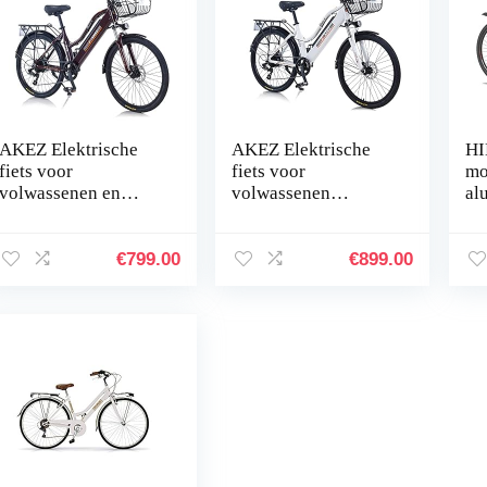
AKEZ Elektrische
AKEZ Elektrische
HI
fiets voor
fiets voor
mo
volwassenen en
volwassenen
al
vrouwen, 26”
vrouwen, e-bike voor
Sh
elektrische
volwassenen, 26”
ve
mountainbike voor
dames elektrische
Sh
€
799.00
€
899.00
vrouwen,
mountainbike voor…
me
verwijderbare
fi
lithium…