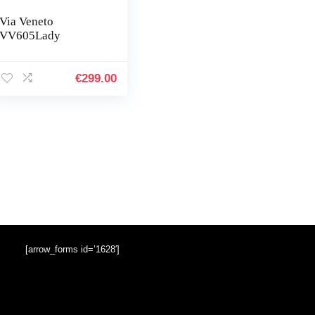
Via Veneto
VV605Lady
€
299.00
[arrow_forms id=’1628′]