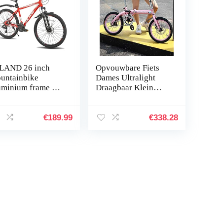
LAND 26 inch
Opvouwbare Fiets
untainbike
Dames Ultralight
uminium frame met
Draagbaar Klein
imano 24
Werk Shift Fiets 20
rsnellingen,
Inch Volwassen
imano schijfrem
Opvouwbaar Licht
€
189.99
€
338.28
t spatbord, MTB,
Mountain
ets…
Mountain…