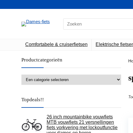
Search
for:
Comfortabele & cruiserfietsen
Elektrische fietse
Productcategorieën
H
‎
To
Topdeals!!
26 inch mountainbike vouwfiets
MTB vouwfiets 21 versnellingen
fiets vorkvering met lockoutfunctie
voor dames en heren