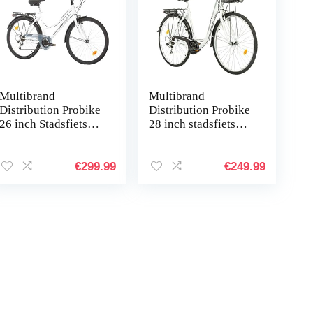
Multibrand
Multibrand
Distribution Probike
Distribution Probike
26 inch Stadsfiets
28 inch stadsfiets
Urban Shimano 6-
Shimano 7
speed Dames, Heren,
versnelling, mand,
Meisjes, geschikt
fietsverlichting,
€
299.99
€
249.99
van 155 cm…
Dames, Heren
geschikt…