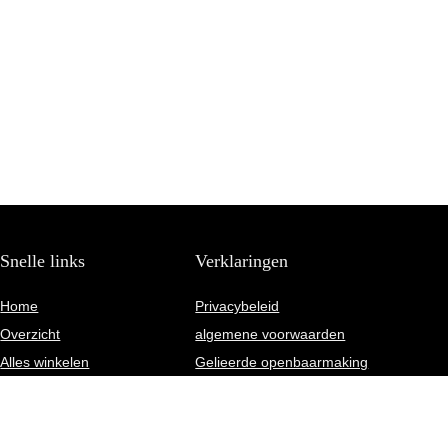
Snelle links
Verklaringen
Home
Privacybeleid
Overzicht
algemene voorwaarden
Alles winkelen
Gelieerde openbaarmaking
Blogs
Onze webshops
Adverteren