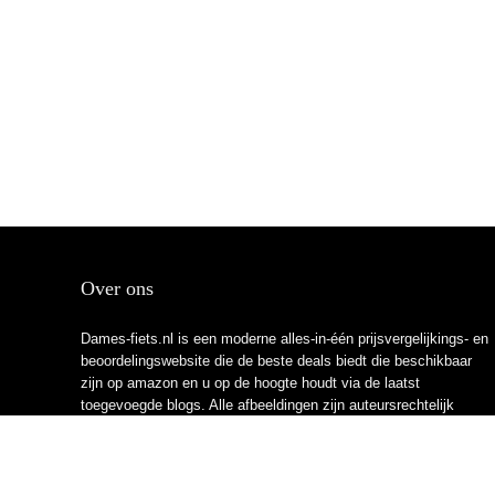
Over ons
Dames-fiets.nl is een moderne alles-in-één prijsvergelijkings- en
beoordelingswebsite die de beste deals biedt die beschikbaar
zijn op amazon en u op de hoogte houdt via de laatst
toegevoegde blogs. Alle afbeeldingen zijn auteursrechtelijk
beschermd door hun respectievelijke eigenaren. Alle geciteerde
inhoud is afgeleid van hun respectievelijke bronnen.