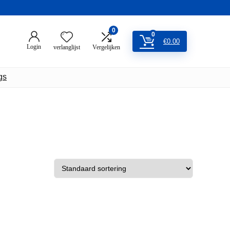
0
0
€
0.00
Login
verlanglijst
Vergelijken
gs