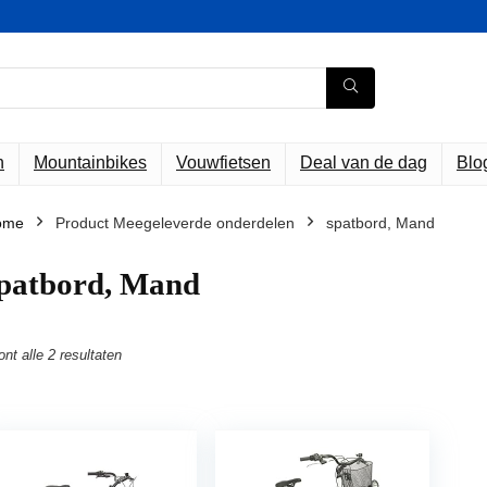
n
Mountainbikes
Vouwfietsen
Deal van de dag
Blo
ome
Product Meegeleverde onderdelen
‎spatbord, Mand
spatbord, Mand
ont alle 2 resultaten