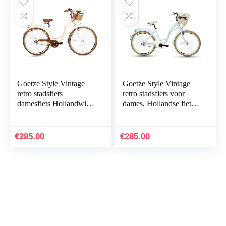
Goetze Style Vintage
Goetze Style Vintage
retro stadsfiets
retro stadsfiets voor
damesfiets Hollandwiel,
dames, Hollandse fiets,
26 inch aluminium
26 inch aluminium
wielen, 1 en 3
wielen, 1 versnelling
versnellingen…
zonder…
€
285.00
€
285.00