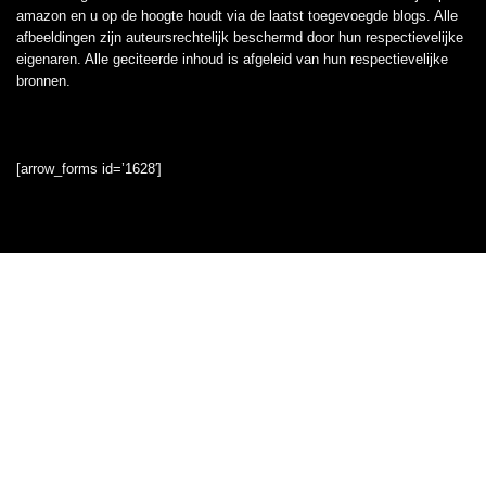
amazon en u op de hoogte houdt via de laatst toegevoegde blogs. Alle
afbeeldingen zijn auteursrechtelijk beschermd door hun respectievelijke
eigenaren. Alle geciteerde inhoud is afgeleid van hun respectievelijke
bronnen.
[arrow_forms id=’1628′]
Snelle links
Home
Overzicht
Alles winkelen
Blogs
Onze webshops