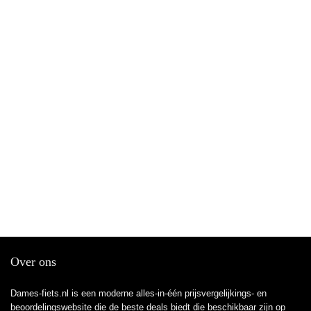
Over ons
Dames-fiets.nl is een moderne alles-in-één prijsvergelijkings- en
beoordelingswebsite die de beste deals biedt die beschikbaar zijn op