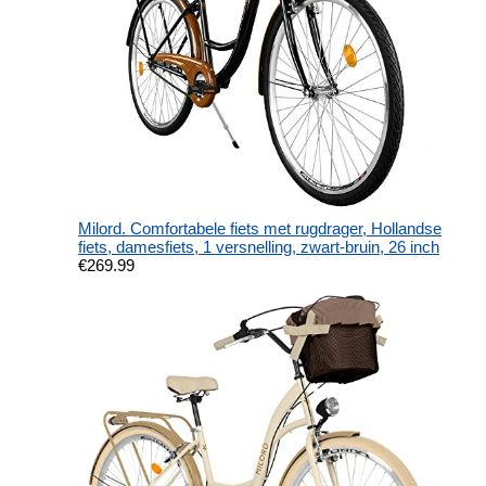
Milord. Comfortabele fiets met rugdrager, Hollandse
fiets, damesfiets, 1 versnelling, zwart-bruin, 26 inch
€
269.99