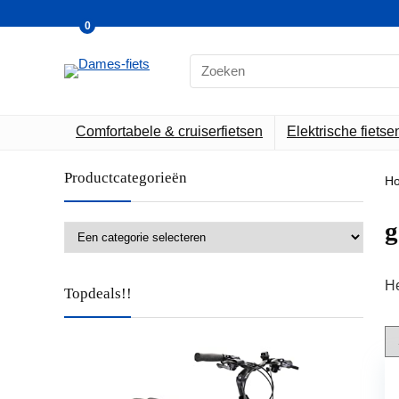
0
Search
for:
Comfortabele & cruiserfietsen
Elektrische fietse
Productcategorieën
H
‎
He
Topdeals!!