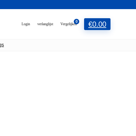
0
€
0.00
Login
verlanglijst
Vergelijken
gs