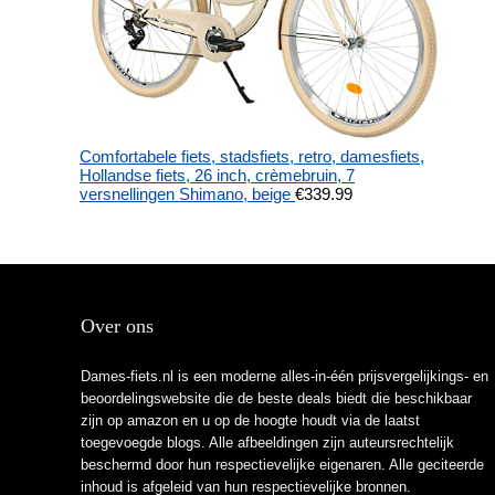
Comfortabele fiets, stadsfiets, retro, damesfiets,
Hollandse fiets, 26 inch, crèmebruin, 7
versnellingen Shimano, beige
€
339.99
Over ons
Dames-fiets.nl is een moderne alles-in-één prijsvergelijkings- en
beoordelingswebsite die de beste deals biedt die beschikbaar
zijn op amazon en u op de hoogte houdt via de laatst
toegevoegde blogs. Alle afbeeldingen zijn auteursrechtelijk
beschermd door hun respectievelijke eigenaren. Alle geciteerde
inhoud is afgeleid van hun respectievelijke bronnen.