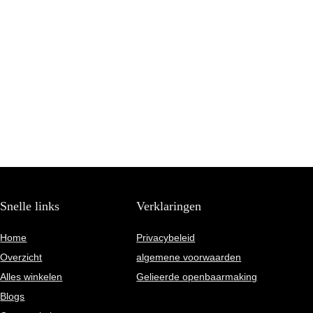
Snelle links
Verklaringen
Home
Privacybeleid
Overzicht
algemene voorwaarden
Alles winkelen
Gelieerde openbaarmaking
Blogs