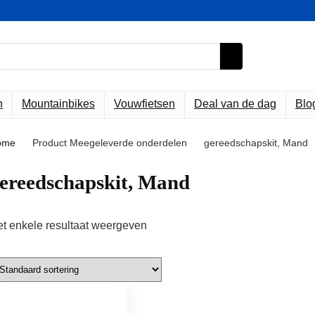
n
Mountainbikes
Vouwfietsen
Deal van de dag
Blo
ome
Product Meegeleverde onderdelen
‎gereedschapskit, Mand
gereedschapskit, Mand
t enkele resultaat weergeven