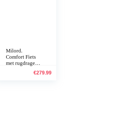
Milord.
Comfort Fiets
met rugdrager,
Nederlandse
€
279.99
fiets,
damesfiets, 1
versnelling,
wit, 26 inch