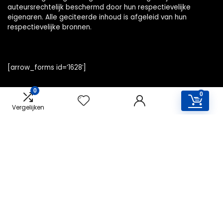
auteursrechtelijk beschermd door hun respectievelijke
eigenaren. Alle geciteerde inhoud is afgeleid van hun
respectievelijke bronnen.
[arrow_forms id=’1628′]
0
0
Vergelijken
Snelle links
Home
Overzicht
Alles winkelen
Blogs
Onze webshops
Adverteren