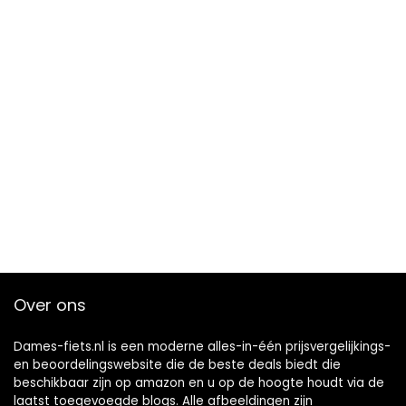
Over ons
Dames-fiets.nl is een moderne alles-in-één prijsvergelijkings-
en beoordelingswebsite die de beste deals biedt die
beschikbaar zijn op amazon en u op de hoogte houdt via de
laatst toegevoegde blogs. Alle afbeeldingen zijn