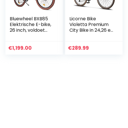
Bluewheel BXB85
Licorne Bike
Elektrische E-bike,
Violetta Premium
26 inch, voldoet
City Bike in 24,26 en
aan de EU-
28 inch, fiets voor
kwaliteit, Top City
meisjes, jongens,
e-bike +
dames en heren,
€
1,199.00
€
289.99
naafmotor,
21…
Shimano 7…