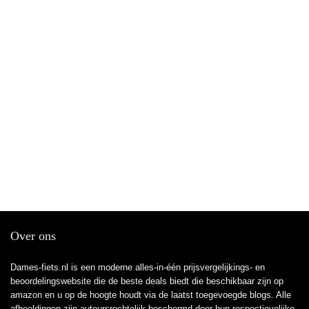
Over ons
Dames-fiets.nl is een moderne alles-in-één prijsvergelijkings- en
beoordelingswebsite die de beste deals biedt die beschikbaar zijn op
amazon en u op de hoogte houdt via de laatst toegevoegde blogs. Alle
afbeeldingen zijn auteursrechtelijk beschermd door hun respectievelijke