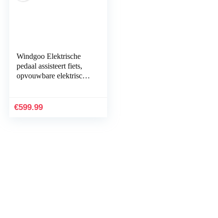
Windgoo Elektrische
pedaal assisteert fiets,
opvouwbare elektrische
fiets, 36 V, 7,5 Ah, voor
volwassenen en
jongeren…
€
599.99