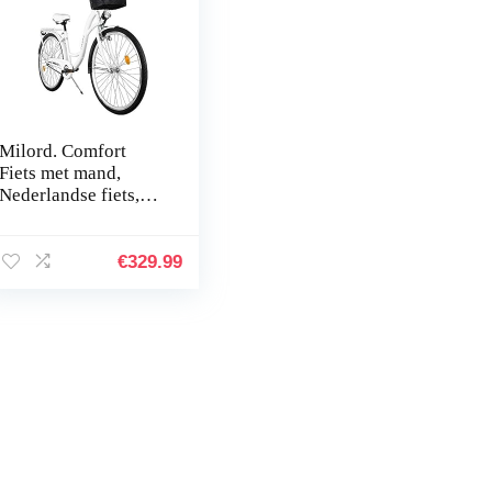
Milord. Comfort
Fiets met mand,
Nederlandse fiets,
damesfiets, 3
versnellingen, wit,
28 inch
€
329.99