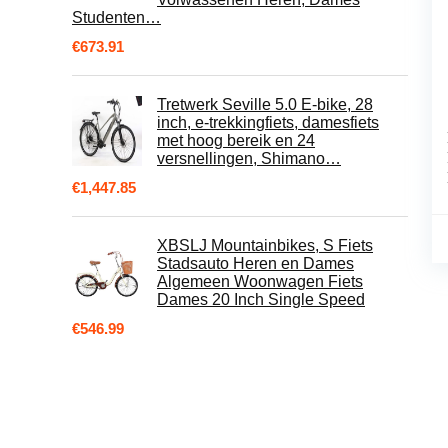
Studenten…
€
673.91
Tretwerk Seville 5.0 E-bike, 28
inch, e-trekkingfiets, damesfiets
met hoog bereik en 24
versnellingen, Shimano…
€
1,447.85
XBSLJ Mountainbikes, S Fiets
Stadsauto Heren en Dames
Algemeen Woonwagen Fiets
Dames 20 Inch Single Speed
€
546.99