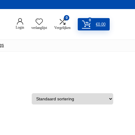
0
0
€
0.00
Login
verlanglijst
Vergelijken
gs