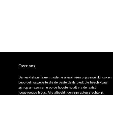
Over ons
Dames-fiets.nl is een moderne alles-in-één prijsvergelijkings- en
beoordelingswebsite die de beste deals biedt die beschikbaar
zijn op amazon en u op de hoogte houdt via de laatst
toegevoegde blogs. Alle afbeeldingen zijn auteursrechtelijk
beschermd door hun respectievelijke eigenaren. Alle geciteerde
inhoud is afgeleid van hun respectievelijke bronnen.