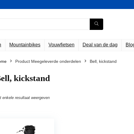
n
Mountainbikes
Vouwfietsen
Deal van de dag
Blo
ome
Product Meegeleverde onderdelen
‎Bell, kickstand
Bell, kickstand
t enkele resultaat weergeven