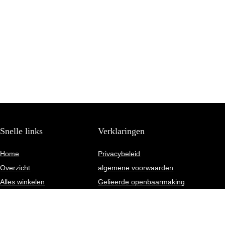
Snelle links
Verklaringen
Home
Privacybeleid
Overzicht
algemene voorwaarden
Alles winkelen
Gelieerde openbaarmaking
Blogs
Onze webshops
Adverteren