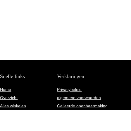
Snelle links
Verklaringen
Home
Privacybeleid
Overzicht
algemene voorwaarden
Alles winkelen
Gelieerde openbaarmaking
Blogs
Onze webshops
Adverteren