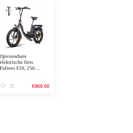
Opvouwbare
elektrische fiets
Fafrees F20, 250
W/16Ah City
elektrische fiets, 20
inch elektrische
€
969.00
Mounatiaanse fiets…