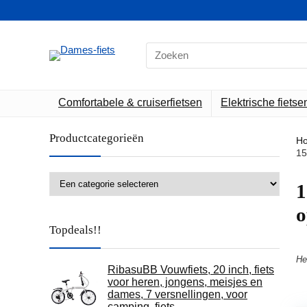
Search
for:
Comfortabele & cruiserfietsen
Elektrische fietse
Productcategorieën
H
15
‎
o
Topdeals!!
He
RibasuBB Vouwfiets, 20 inch, fiets
voor heren, jongens, meisjes en
dames, 7 versnellingen, voor
camping, fiets…