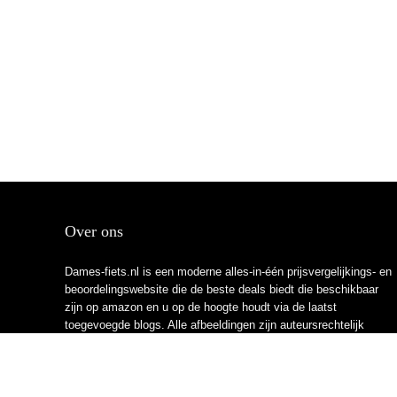
Over ons
Dames-fiets.nl is een moderne alles-in-één prijsvergelijkings- en
beoordelingswebsite die de beste deals biedt die beschikbaar
zijn op amazon en u op de hoogte houdt via de laatst
toegevoegde blogs. Alle afbeeldingen zijn auteursrechtelijk
beschermd door hun respectievelijke eigenaren. Alle geciteerde
inhoud is afgeleid van hun respectievelijke bronnen.