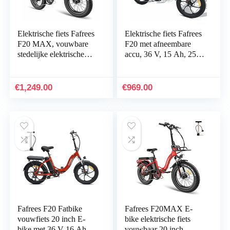
Elektrische fiets Fafrees
Elektrische fiets Fafrees
F20 MAX, vouwbare
F20 met afneembare
stedelijke elektrische
accu, 36 V, 15 Ah, 25
fiets, 20 * 4,0 inch
km/h, vetband 20 inch x
fatbike heren
3,0, geschikt voor
eletrische…
sneeuw…
€
1,249.00
€
969.00
Fafrees F20 Fatbike
Fafrees F20MAX E-
vouwfiets 20 inch E-
bike elektrische fiets
bike met 36 V 16 Ah
vouwbaar 20 inch