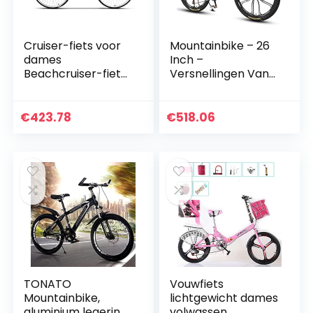
Cruiser-fiets voor
Mountainbike – 26
dames
Inch –
Beachcruiser-fiets
Versnellingen Van
voor volwassenen,
21,24 of 27
aandrijflijnen met
Versnellingen,
enkele snelheid,
Vorkvering – Fiets
€
423.78
€
518.06
medium stalen…
Voor Heren En
Dames…
TONATO
Vouwfiets
Mountainbike,
lichtgewicht dames
aluminium legering
volwassen