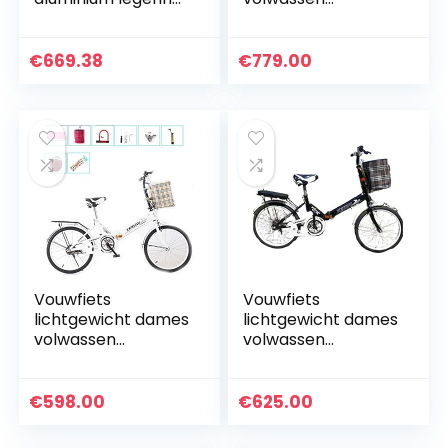
mountainbike mtb
ultralichte snelheid
21 speed off-road
draagbare 16/20
volwassen snelheid
inch basisschool
€
669.38
€
779.00
bergmannen en
fiets herenfiets
dames fiets…
fietsenrek…
Vouwfiets
Vouwfiets
lichtgewicht dames
lichtgewicht dames
volwassen
volwassen
ultralichte snelheid
ultralichte snelheid
draagbare 16/20
draagbare 16/20
inch basisschool
inch basisschool
€
598.00
€
625.00
fiets herenfiets
fiets herenfiets
fietsenrek…
fietsenrek…