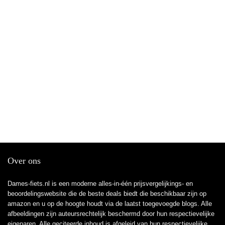
Over ons
Dames-fiets.nl is een moderne alles-in-één prijsvergelijkings- en
beoordelingswebsite die de beste deals biedt die beschikbaar zijn op
amazon en u op de hoogte houdt via de laatst toegevoegde blogs. Alle
afbeeldingen zijn auteursrechtelijk beschermd door hun respectievelijke
eigenaren. Alle geciteerde inhoud is afgeleid van hun respectievelijke