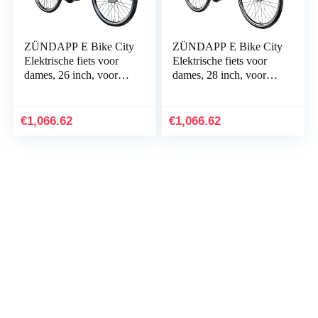
ZÜNDAPP E Bike City
ZÜNDAPP E Bike City
Elektrische fiets voor
Elektrische fiets voor
dames, 26 inch, voor
dames, 28 inch, voor
140-165 cm, 7
150-175 cm, 7
versnellingen e-bike
versnellingen e-bike
voorwiel motor, e…
voorwiel motor, e…
€
1,066.62
€
1,066.62