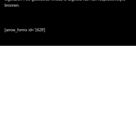
bronnen.
[arrow_forms id=’1628′]
Snelle links
Home
Overzicht
Alles winkelen
Blogs
Onze webshops
Adverteren
Verklaringen