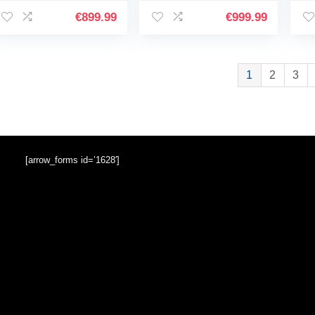
mountainbikes,
heren met 36 V 15
op
uitneembare 48 V
Ah accu, 250 W
bi
€
899.99
€
999.99
11,6 Ah batterij…
inklapbaar…
mo
1
2
3
[arrow_forms id=’1628′]