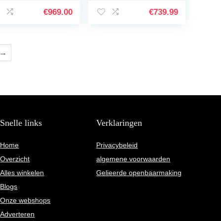
vouwbare City E-
display, 25 km/u,
ke 25 km/u,
voor pendelen,
€
969.00
€
739.99
untainbike met…
elektrische…
→
Snelle links
Verklaringen
Home
Privacybeleid
Overzicht
algemene voorwaarden
Alles winkelen
Gelieerde openbaarmaking
Blogs
Onze webshops
Adverteren