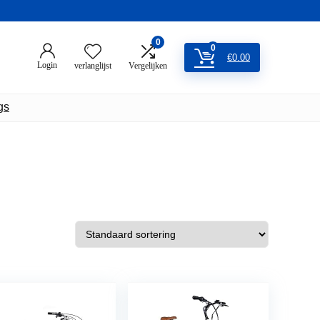
0
0
€
0.00
Login
verlanglijst
Vergelijken
gs