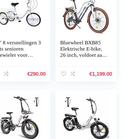
″ 8 versnellingen 3
Bluewheel BXB85
ets senioren
Elektrische E-bike,
iewieler voor
26 inch, voldoet aan
lwassenen fietsen
de EU-kwaliteit, Top
mes vrije tijd
City e-bike +
izen tricycle met
naafmotor, Shimano
€
290.00
€
1,199.00
nd uitstapjes
7…
orten winkelen
nkelen (wit)