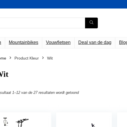
n
Mountainbikes
Vouwfietsen
Deal van de dag
Blo
ome
Product Kleur
‎Wit
Wit
sultaat 1–12 van de 27 resultaten wordt getoond