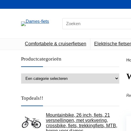
Search
for:
Comfortabele & cruiserfietsen
Elektrische fietse
Productcategorieën
H
‎
Re
Topdeals!!
Mountainbike, 26 inch, fiets, 21
versnellingen, met vorkvering,
crossbike, fiets, trekkingfiets, MTB,
heren voor dames…