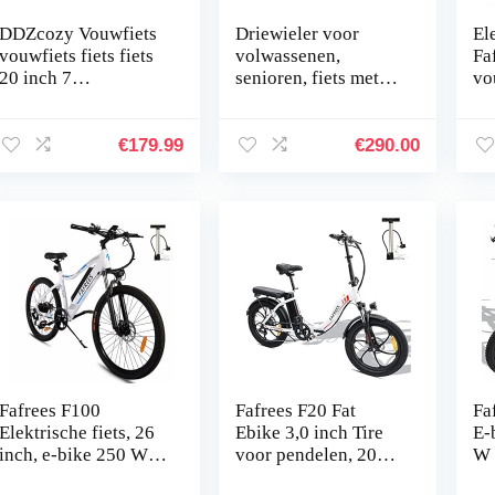
DDZcozy Vouwfiets
Driewieler voor
Ele
vouwfiets fiets fiets
volwassenen,
Fa
20 inch 7
senioren, fiets met
vo
versnellingen
mand, trike,
ele
Double V rem
winkelen, grote
4,
Folding Bike Up to
single snelheid, wit,
he
€
179.99
€
290.00
Folding Carbon
voor dames en heren
Steel…
Fafrees F100
Fafrees F20 Fat
Fa
Elektrische fiets, 26
Ebike 3,0 inch Tire
E-
inch, e-bike 250 W,
voor pendelen, 20
W 
elektrische
inch E-bike voor
wi