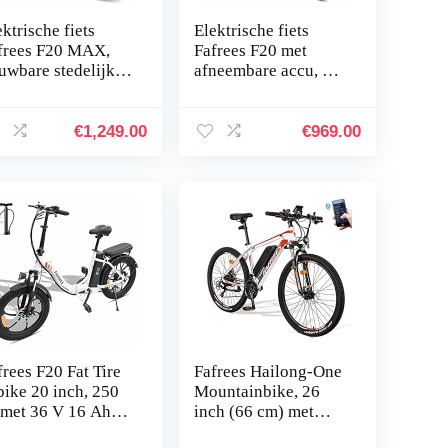
ktrische fiets
Elektrische fiets
frees F20 MAX,
Fafrees F20 met
uwbare stedelijke
afneembare accu, 36
ktrische fiets, 20 *
V, 15 Ah, 25 km/h,
0 inch fatbike
vetband 20 inch x
ren eletrische…
3,0, geschikt voor
€
1,249.00
€
969.00
sneeuw…
frees F20 Fat Tire
Fafrees Hailong-One
bike 20 inch, 250
Mountainbike, 26
met 36 V 16 Ah
inch (66 cm) met
sselaccu,
app, 3,5 inch lcd-