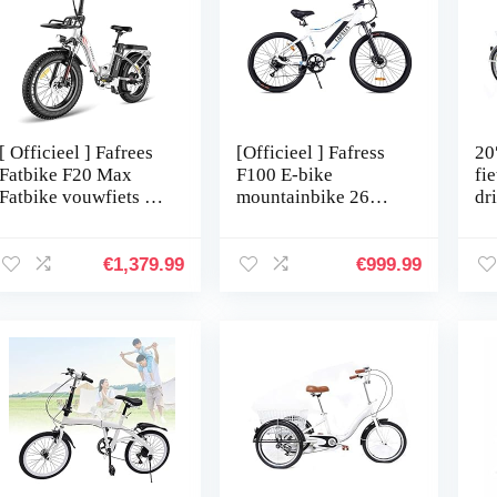
[ Officieel ] Fafrees
[Officieel ] Fafress
20
Fatbike F20 Max
F100 E-bike
fi
Fatbike vouwfiets 20
mountainbike 26
dr
inch met 48 V 22,5
inch heren e-bike
vo
Ah accu,
dames met 48 V/11,6
da
mountainbike heren
A accu elektrische
re
€
1,379.99
€
999.99
remlicht…
fiets 7…
ma
sp
wi