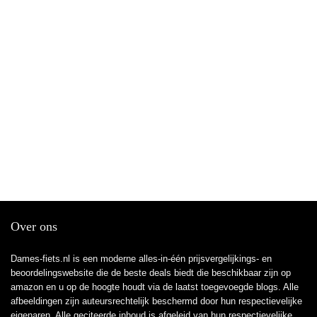
Over ons
Dames-fiets.nl is een moderne alles-in-één prijsvergelijkings- en
beoordelingswebsite die de beste deals biedt die beschikbaar zijn op
amazon en u op de hoogte houdt via de laatst toegevoegde blogs. Alle
afbeeldingen zijn auteursrechtelijk beschermd door hun respectievelijke
eigenaren. Alle geciteerde inhoud is afgeleid van hun respectievelijke