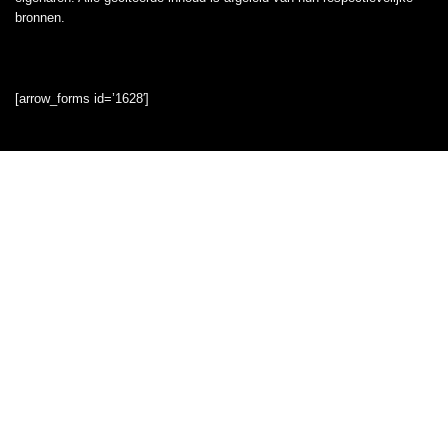
bronnen.
[arrow_forms id=’1628′]
Snelle links
Home
Overzicht
Alles winkelen
Blogs
Onze webshops
Adverteren
Verklaringen