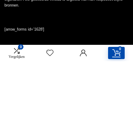
bronnen.
[arrow_forms id=’1628′]
0
0
Vergelijken
Snelle links
Home
Overzicht
Alles winkelen
Blogs
Onze webshops
Adverteren
Verklaringen