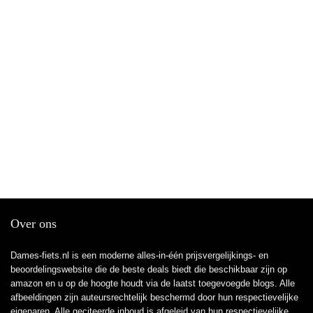
Over ons
Dames-fiets.nl is een moderne alles-in-één prijsvergelijkings- en
beoordelingswebsite die de beste deals biedt die beschikbaar zijn op
amazon en u op de hoogte houdt via de laatst toegevoegde blogs. Alle
afbeeldingen zijn auteursrechtelijk beschermd door hun respectievelijke
eigenaren. Alle geciteerde inhoud is afgeleid van hun respectievelijke