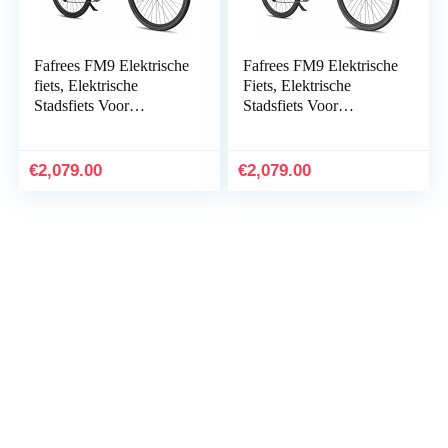
Fafrees FM9 Elektrische
Fafrees FM9 Elektrische
fiets, Elektrische
Fiets, Elektrische
Stadsfiets Voor
Stadsfiets Voor
Volwassen, 250W
Volwassen, 250W
Bafang Midden-drive
Bafang Midden-drive
motor, 15AH /
motor, 15AH/540WH…
€
2,079.00
€
2,079.00
540WH…