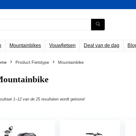
n
Mountainbikes
Vouwfietsen
Deal van de dag
Blo
ome
Product Fietstype
‎Mountainbike
Mountainbike
sultaat 1–12 van de 25 resultaten wordt getoond