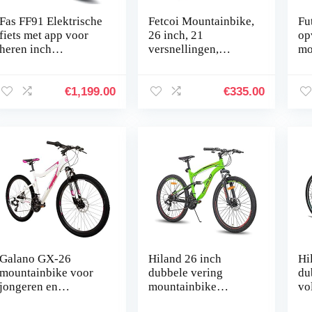
Fas FF91 Elektrische
Fetcoi Mountainbike,
Fu
fiets met app voor
26 inch, 21
op
heren inch
versnellingen,
mo
inklapbaar voor
stadsfiets voor
vo
dames MTB Fatbike
dames, mannen, fiets,
sp
evouwfiets 48 V/10
trekkingfiets, fiets,
me
€
1,199.00
€
335.00
Ah mountainbike…
jongensfiets…
sc
op
Galano GX-26
Hiland 26 inch
Hi
mountainbike voor
dubbele vering
du
jongeren en
mountainbike
vo
volwassenen vanaf
Shimano 21
vo