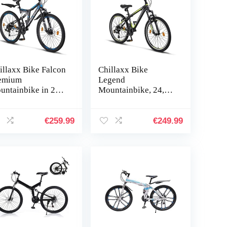
illaxx Bike Falcon
Chillaxx Bike
emium
Legend
untainbike in 24
Mountainbike, 24,
26 inch, fiets voor
26, 27,5 en 29 inch,
ngens, meisjes,
voor jongens,
mes en heren,
meisjes, heren en
€
259.99
€
249.99
hijfrem, 21…
dames, 21
versnellingen,
MTB…