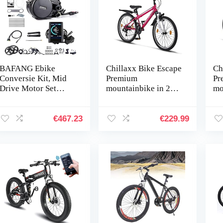
BAFANG Ebike
Chillaxx Bike Escape
Ch
Conversie Kit, Mid
Premium
Pr
Drive Motor Set
mountainbike in 24
mo
BBS02B 48 V 750 W
en 26 inch fiets voor
en 
Torque Sensor
meisjes, jongens,
jo
Elektrische Motor
heren en dames, 21
da
€
467.23
€
229.99
voor Road
versnellingen
sc
Mountain…