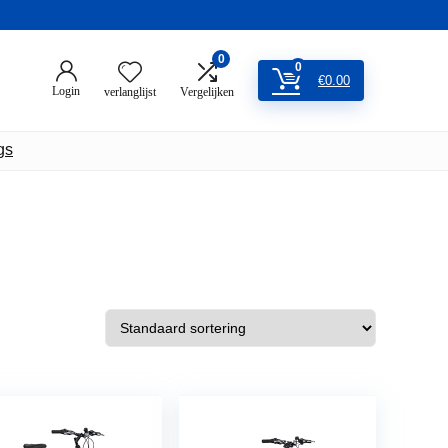
0
0
€
0.00
Login
verlanglijst
Vergelijken
gs