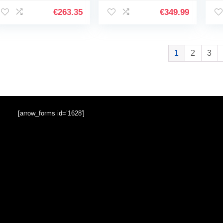
145 cm, hardtail 26
versnellingen fully
ve
inch, met verende
MTB fiets voor heren
he
€
263.35
€
349.99
voorvork, 21…
en dames 18 inch…
jo
1
2
3
[arrow_forms id=’1628′]