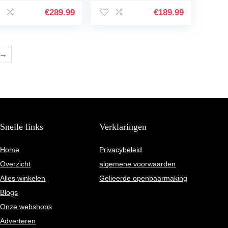
rsnellingen, MTB,
versnellingen,
renfiets voor
Shimano schijfrem
€
289.99
€
189.99
ngens en…
met spatbord, MTB,
fiets…
→
Snelle links
Verklaringen
Home
Privacybeleid
Overzicht
algemene voorwaarden
Alles winkelen
Gelieerde openbaarmaking
Blogs
Onze webshops
Adverteren