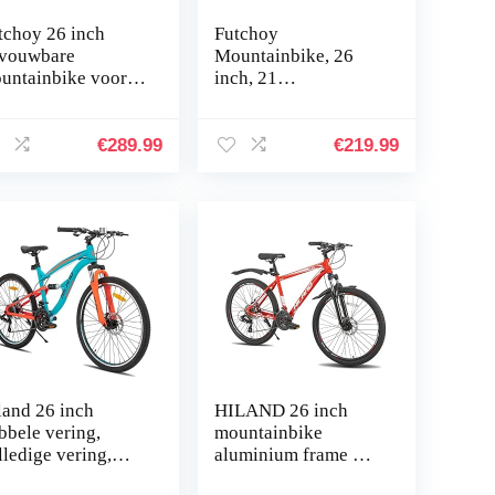
tchoy 26 inch
Futchoy
vouwbare
Mountainbike, 26
untainbike voor
inch, 21
lwassenen 21
versnellingen, voor
eed mountainbike
volwassenen, MTB-
t dubbele
fiets, met geveerde
€
289.99
€
219.99
hijfremmen
voorvork en een…
vouwbare…
land 26 inch
HILAND 26 inch
bbele vering,
mountainbike
lledige vering,
aluminium frame met
lledige vering, 21
Shimano 24