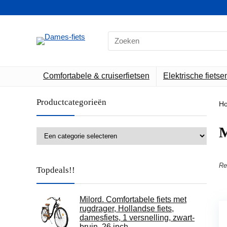
Search
for:
Comfortabele & cruiserfietsen
Elektrische fietse
Productcategorieën
H
‎
Re
Topdeals!!
Milord. Comfortabele fiets met
rugdrager, Hollandse fiets,
damesfiets, 1 versnelling, zwart-
bruin, 26 inch