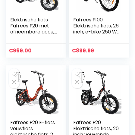
Elektrische fiets
Fafrees F100
Fafrees F20 met
Elektrische fiets, 26
afneembare accu,
inch, e-bike 250 W,
36 V, 15 Ah, 25
elektrische
km/h, vetband 20
mountainbikes,
inch x 3,0, geschikt
uitneembare 48 V
€
969.00
€
899.99
voor sneeuw…
11,6 Ah batterij…
Fafrees F20 E-fiets
Fafrees F20
vouwfiets
Elektrische fiets, 20
elektrische fiets, 20
inch vouwende