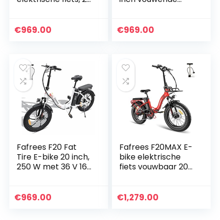
inch x 3,0 Fat Tire,
elektrische
E-bike inklapbaar
stedelijke fiets met
36 V 16 Ah accu,
36 V/16 AH
€
969.00
€
969.00
City E-bike…
verwijderbare
batterij, 250…
Fafrees F20 Fat
Fafrees F20MAX E-
Tire E-bike 20 inch,
bike elektrische
250 W met 36 V 16
fiets vouwbaar 20
Ah wisselaccu,
inch Shimano 7
opvouwbare City
Speed MTB heren
E-bike 25 km/u,
E-bike met mand,
€
969.00
€
1,279.00
mountainbike met…
rood