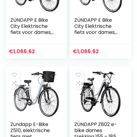
ZÜNDAPP E Bike
ZÜNDAPP E Bike
City Elektrische
City Elektrische
fiets voor dames,
fiets voor dames,
26 inch, voor 140-
28 inch, voor 150-
165 cm, 7
175 cm, 7
versnellingen e-
versnellingen e-
€
1,066.62
€
1,066.62
bike voorwiel
bike voorwiel
motor, e…
motor, e…
Zündapp E-Bike
ZÜNDAPP Z802 e-
Z510, elektrische
bike dames
fiets met
trekking 155 – 185