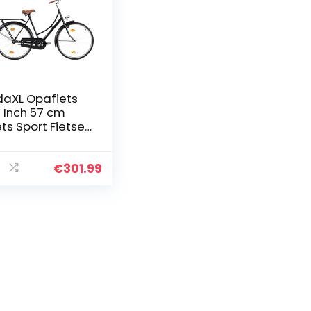
daXL Opafiets
 Inch 57 cm
ets Sport Fietsen
a Fiets Frame
rouw/Man
€
301.99