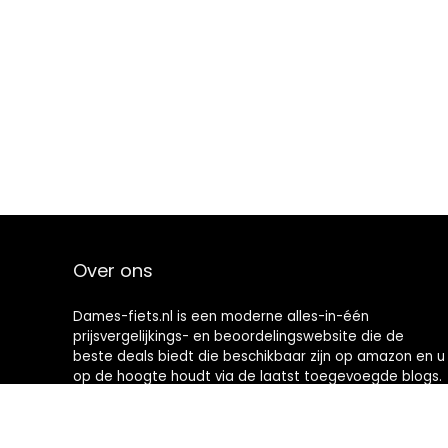
Over ons
Dames-fiets.nl is een moderne alles-in-één
prijsvergelijkings- en beoordelingswebsite die de
beste deals biedt die beschikbaar zijn op amazon en u
op de hoogte houdt via de laatst toegevoegde blogs.
Alle afbeeldingen zijn auteursrechtelijk beschermd
door hun respectievelijke eigenaren. Alle geciteerde
inhoud is afgeleid van hun respectievelijke bronnen.