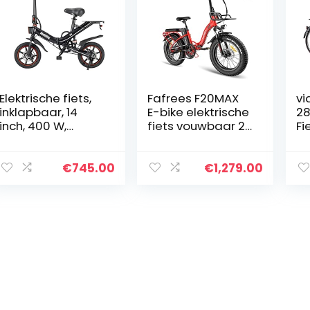
Elektrische fiets,
Fafrees F20MAX
vi
inklapbaar, 14
E-bike elektrische
28
inch, 400 W,
fiets vouwbaar 20
Fi
motor,
inch Shimano 7
Op
opvouwbare e-
Speed MTB heren
V
bike,
E-bike met mand,
€
745.00
€
1,279.00
mountainbike
rood
met 48 V 15 Ah
lithium-accu, 25
km…