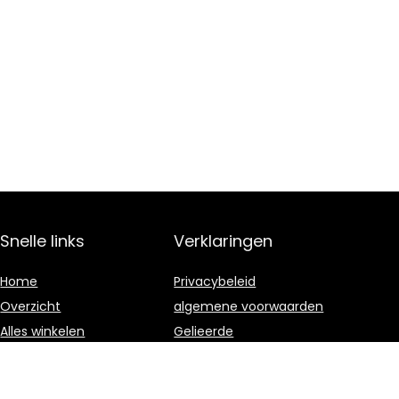
Snelle links
Verklaringen
Home
Privacybeleid
Overzicht
algemene voorwaarden
Alles winkelen
Gelieerde
openbaarmaking
Blogs
Onze webshops