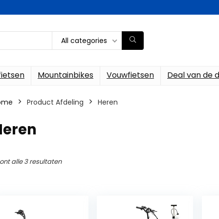
All categories
fietsen
Mountainbikes
Vouwfietsen
Deal van de 
ome
Product Afdeling
‎Heren
Heren
ont alle 3 resultaten