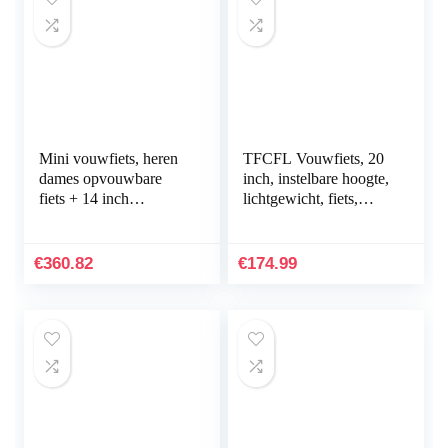
Mini vouwfiets, heren
TFCFL Vouwfiets, 20
dames opvouwbare
inch, instelbare hoogte,
fiets + 14 inch
lichtgewicht, fiets,
buitenfiets, voor
mountainbike, 7
stadsvouwbare
versnellingen,
compacte fiets Urban
versnellingshendel…
€
360.82
€
174.99
Commuter