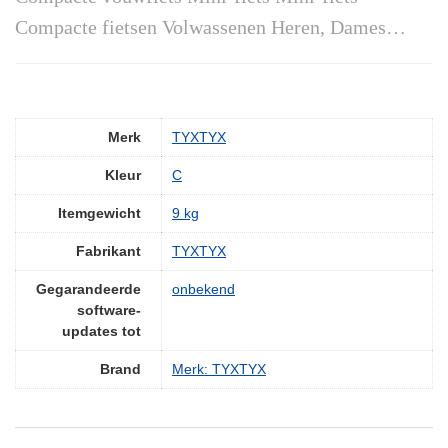
Compacte fietsen Volwassenen Heren, Dames…
Merk
‎TYXTYX
Kleur
‎C
Itemgewicht
‎9 kg
Fabrikant
‎TYXTYX
Gegarandeerde
‎onbekend
software-
updates tot
Brand
Merk: TYXTYX