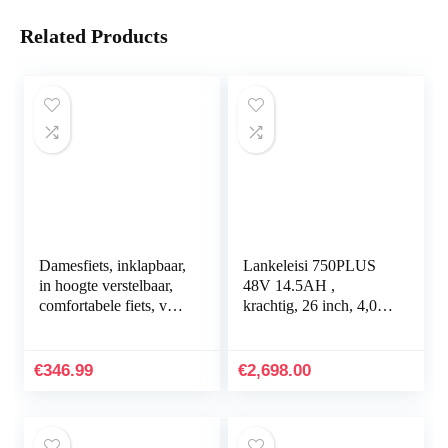
Related Products
Damesfiets, inklapbaar,
Lankeleisi 750PLUS
in hoogte verstelbaar,
48V 14.5AH ,
comfortabele fiets, voor
krachtig, 26 inch, 4,0
beginners, met mand en
grote banden, ebike, 27
achterbank achter,
snelheden, sneeuw,
met…
MTB, elektrische
€
346.99
€
2,698.00
fiets…