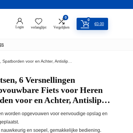
0
0
€
0.00
Login
verlanglijst
Vergelijken
gs
 Spatborden voor en Achter, Antislip…
tsen, 6 Versnellingen
pvouwbare Fiets voor Heren
en voor en Achter, Antislip…
nden worden opgevouwen voor eenvoudige opslag en
eplaatst.
, nauwkeurig en soepel, gemakkelijke bediening.