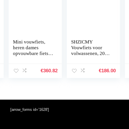
Mini vouwfiets,
SHZICMY
heren dames
Vouwfiets voor
opvouwbare fiets +
volwassenen, 20
14 inch buitenfiets,
inch, 7
voor
versnellingen,
stadsvouwbare
dubbele V-rem,
€
360.82
€
186.00
compacte fiets
fiets, vouwfiets,
Urban Commuter
camping, stadsfiets,
wit
[arrow_forms id=’1628′]