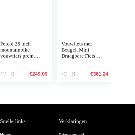
Fetcoi 26 inch
Vouwfiets met
mountainbike
Beugel, Mini
vouwfiets premium
Draagbare Fiets
mountainbike 21
Volwassen
versnellingen
Ultralichte
dubbel
Stadsfiets Kleine
€
249.00
€
361.24
schijfremsysteem
Student Mannelijke
fiets voor
Fiets Dames…
jongens…
Snelle links
Verklaringen
Home
Privacybeleid